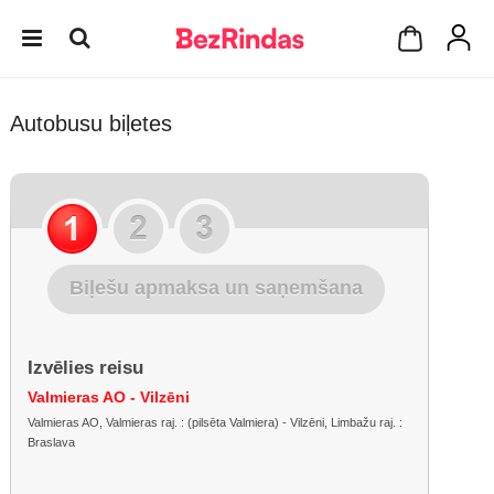
Autobusu biļetes
Biļešu apmaksa un saņemšana
Izvēlies reisu
Valmieras AO - Vilzēni
Valmieras AO, Valmieras raj. : (pilsēta Valmiera) - Vilzēni, Limbažu raj. :
Braslava