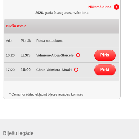
Nākamā diena
2026. gada 9. augusts, svētdiena
Biļešu izvēle
Atiet
Pienāk
Reisa nosaukums
Pirkt
11:05
10:20
Valmiera-Aloja-Staicele
Pirkt
18:00
17:20
Cēsis-Valmiera-Ainaži
* Cena norādīta, iekļaujot biļetes iegādes komisiju
Biļešu iegāde