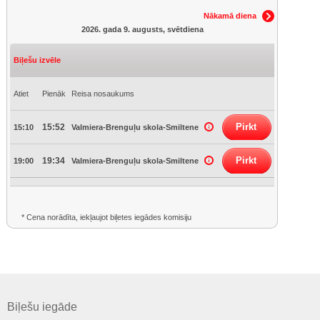
Nākamā diena
2026. gada 9. augusts, svētdiena
Biļešu izvēle
Atiet
Pienāk
Reisa nosaukums
Pirkt
15:52
15:10
Valmiera-Brenguļu skola-Smiltene
Pirkt
19:34
19:00
Valmiera-Brenguļu skola-Smiltene
* Cena norādīta, iekļaujot biļetes iegādes komisiju
Biļešu iegāde