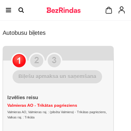
Autobusu biļetes
Biļešu apmaksa un saņemšana
Izvēlies reisu
Valmieras AO - Trikātas pagrieziens
Valmieras AO, Valmieras raj. : (pilsēta Valmiera) - Trikātas pagrieziens,
Valkas raj. : Trikāta