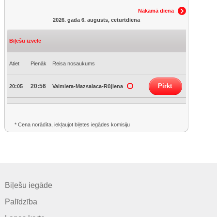
Nākamā diena
2026. gada 6. augusts, ceturtdiena
Biļešu izvēle
Atiet
Pienāk
Reisa nosaukums
Pirkt
20:56
20:05
Valmiera-Mazsalaca-Rūjiena
* Cena norādīta, iekļaujot biļetes iegādes komisiju
Biļešu iegāde
Palīdzība