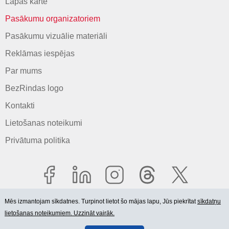
Lapas karte
Pasākumu organizatoriem
Pasākumu vizuālie materiāli
Reklāmas iespējas
Par mums
BezRindas logo
Kontakti
Lietošanas noteikumi
Privātuma politika
Mēs izmantojam sīkdatnes. Turpinot lietot šo mājas lapu, Jūs piekrītat
sīkdatņu
lietošanas noteikumiem. Uzzināt vairāk.
© 2006-2026 SIA "BEZRINDAS.LV".