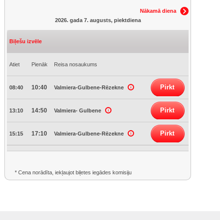
Nākamā diena
2026. gada 7. augusts, piektdiena
Biļešu izvēle
Atiet
Pienāk
Reisa nosaukums
Pirkt
10:40
08:40
Valmiera-Gulbene-Rēzekne
Pirkt
14:50
13:10
Valmiera- Gulbene
Pirkt
17:10
15:15
Valmiera-Gulbene-Rēzekne
* Cena norādīta, iekļaujot biļetes iegādes komisiju