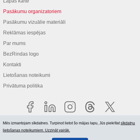
Lapas karte
Pasākumu organizatoriem
Pasākumu vizuālie materiāli
Reklāmas iespējas
Par mums
BezRindas logo
Kontakti
Lietošanas noteikumi
Privātuma politika
Mēs izmantojam sīkdatnes. Turpinot lietot šo mājas lapu, Jūs piekrītat
sīkdatņu
lietošanas noteikumiem. Uzzināt vairāk.
© 2006-2026 SIA "BEZRINDAS.LV".