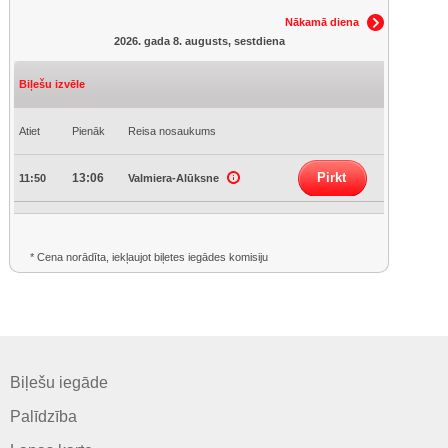
Nākamā diena
2026. gada 8. augusts, sestdiena
Biļešu izvēle
Atiet
Pienāk
Reisa nosaukums
Pirkt
13:06
11:50
Valmiera-Alūksne
* Cena norādīta, iekļaujot biļetes iegādes komisiju
Biļešu iegāde
Palīdzība