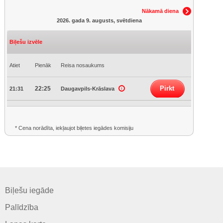
Nākamā diena
2026. gada 9. augusts, svētdiena
Biļešu izvēle
Atiet
Pienāk
Reisa nosaukums
Pirkt
22:25
21:31
Daugavpils-Krāslava
* Cena norādīta, iekļaujot biļetes iegādes komisiju
Biļešu iegāde
Palīdzība