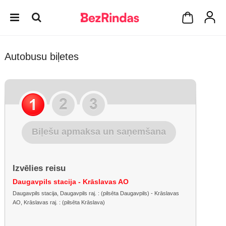
Autobusu biļetes
Biļešu apmaksa un saņemšana
Izvēlies reisu
Daugavpils stacija - Krāslavas AO
Daugavpils stacija, Daugavpils raj. : (pilsēta Daugavpils) - Krāslavas
AO, Krāslavas raj. : (pilsēta Krāslava)