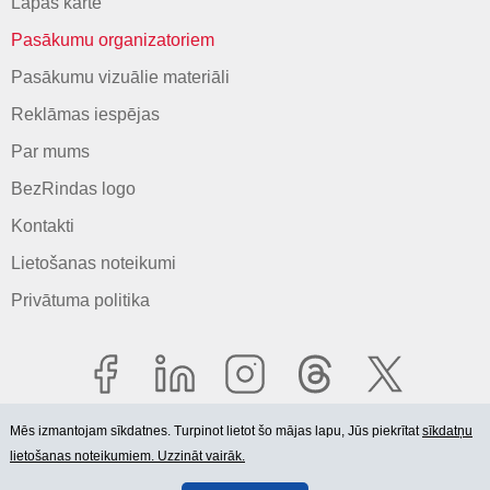
Lapas karte
Pasākumu organizatoriem
Pasākumu vizuālie materiāli
Reklāmas iespējas
Par mums
BezRindas logo
Kontakti
Lietošanas noteikumi
Privātuma politika
Mēs izmantojam sīkdatnes. Turpinot lietot šo mājas lapu, Jūs piekrītat
sīkdatņu
lietošanas noteikumiem. Uzzināt vairāk.
© 2006-2026 SIA "BEZRINDAS.LV".