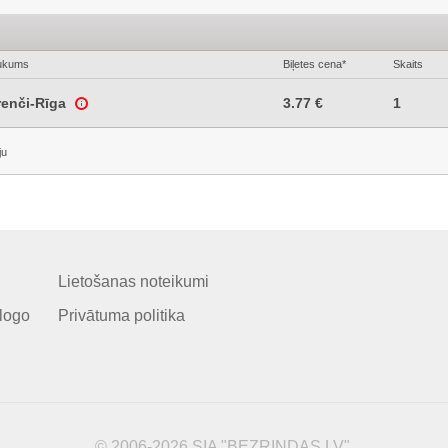
ukums
Biļetes cena*
Skaits
renči-Rīga
3.77 €
1
ju
Lietošanas noteikumi
logo
Privātuma politika
© 2006-2026 SIA "BEZRINDAS.LV".