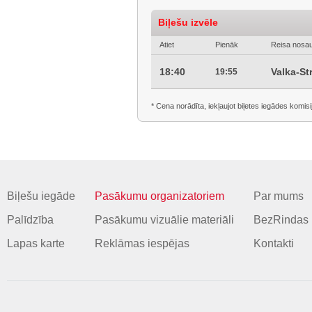
Biļešu izvēle
Atiet
Pienāk
Reisa nosa
18:40
Valka-St
19:55
* Cena norādīta, iekļaujot biļetes iegādes komisi
Biļešu iegāde
Pasākumu organizatoriem
Par mums
Palīdzība
Pasākumu vizuālie materiāli
BezRindas 
Lapas karte
Reklāmas iespējas
Kontakti