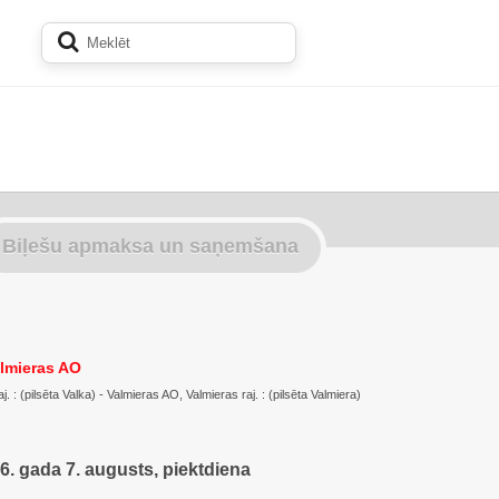
Biļešu apmaksa un saņemšana
almieras AO
. : (pilsēta Valka) - Valmieras AO, Valmieras raj. : (pilsēta Valmiera)
6. gada 7. augusts, piektdiena