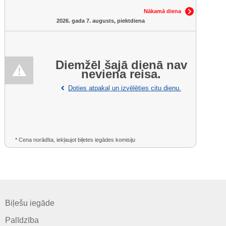
Nākamā diena
2026. gada 7. augusts, piektdiena
Diemžēl šajā dienā nav
neviena reisa.
Doties atpakaļ un izvēlēties citu dienu.
* Cena norādīta, iekļaujot biļetes iegādes komisiju
Biļešu iegāde
Palīdzība