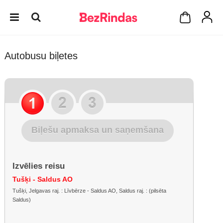
Autobusu biļetes
Biļešu apmaksa un saņemšana
Izvēlies reisu
Tušķi - Saldus AO
Tušķi, Jelgavas raj. : Līvbērze - Saldus AO, Saldus raj. : (pilsēta
Saldus)