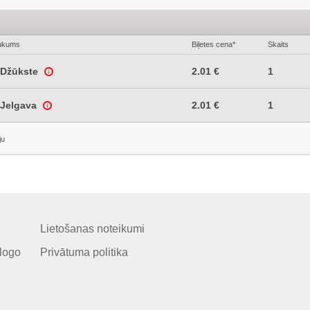
ukums
Biļetes cena*
Skaits
Džūkste
2.01 €
1
Jelgava
2.01 €
1
ju
Lietošanas noteikumi
logo
Privātuma politika