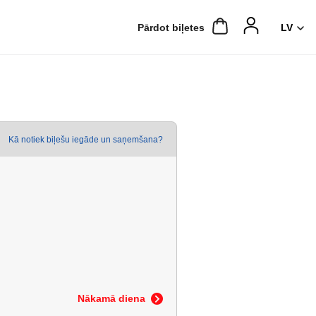
Pārdot biļetes
Kā notiek biļešu iegāde un saņemšana?
Nākamā diena