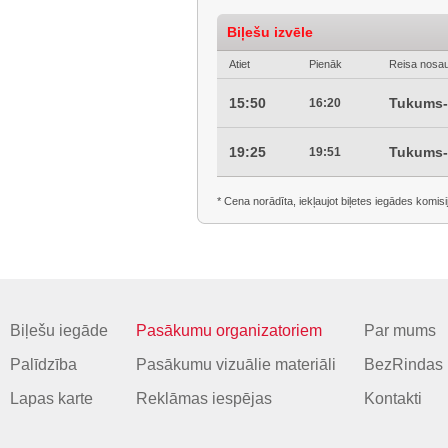
Biļešu izvēle
Atiet
Pienāk
Reisa nosa
15:50
Tukums-
16:20
19:25
Tukums-
19:51
* Cena norādīta, iekļaujot biļetes iegādes komisi
Biļešu iegāde
Pasākumu organizatoriem
Par mums
Palīdzība
Pasākumu vizuālie materiāli
BezRindas 
Lapas karte
Reklāmas iespējas
Kontakti