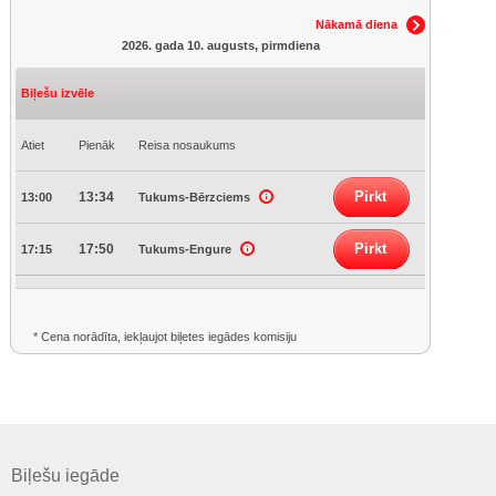
Nākamā diena
2026. gada 10. augusts, pirmdiena
Biļešu izvēle
Atiet
Pienāk
Reisa nosaukums
Pirkt
13:34
13:00
Tukums-Bērzciems
Pirkt
17:50
17:15
Tukums-Engure
* Cena norādīta, iekļaujot biļetes iegādes komisiju
Biļešu iegāde