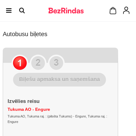
Autobusu biļetes
Biļešu apmaksa un saņemšana
Izvēlies reisu
Tukuma AO - Engure
Tukuma AO, Tukuma raj. : (pilsēta Tukums) - Engure, Tukuma raj. :
Engure