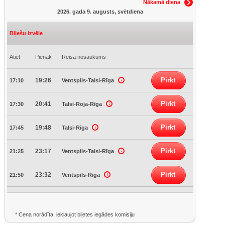
Nākamā diena
2026. gada 9. augusts, svētdiena
Biļešu izvēle
Atiet
Pienāk
Reisa nosaukums
Pirkt
19:26
17:10
Ventspils-Talsi-Rīga
Pirkt
20:41
17:30
Talsi-Roja-Rīga
Pirkt
19:48
17:45
Talsi-Rīga
Pirkt
23:17
21:25
Ventspils-Talsi-Rīga
Pirkt
23:32
21:50
Ventspils-Rīga
* Cena norādīta, iekļaujot biļetes iegādes komisiju