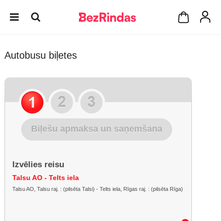
Autobusu biļetes
Biļešu apmaksa un saņemšana
Izvēlies reisu
Talsu AO - Telts iela
Talsu AO, Talsu raj. : (pilsēta Talsi) - Telts iela, Rīgas raj. : (pilsēta Rīga)