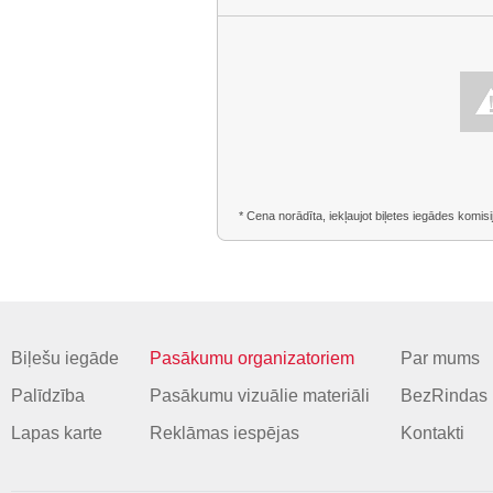
* Cena norādīta, iekļaujot biļetes iegādes komisi
Biļešu iegāde
Pasākumu organizatoriem
Par mums
Palīdzība
Pasākumu vizuālie materiāli
BezRindas 
Lapas karte
Reklāmas iespējas
Kontakti