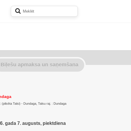
Biļešu apmaksa un saņemšana
undaga
 : (pilsēta Talsi) - Dundaga, Talsu raj. : Dundaga
6. gada 7. augusts, piektdiena