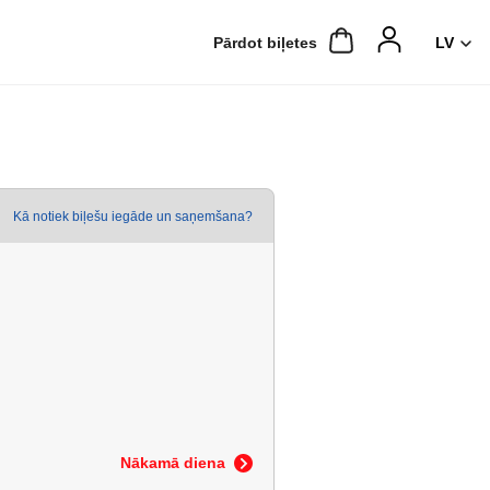
Pārdot biļetes
Kā notiek biļešu iegāde un saņemšana?
Nākamā diena