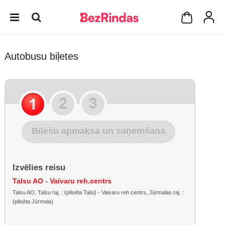
Autobusu biļetes
Biļešu apmaksa un saņemšana
Izvēlies reisu
Talsu AO - Vaivaru reh.centrs
Talsu AO, Talsu raj. : (pilsēta Talsi) - Vaivaru reh.centrs, Jūrmalas raj. :
(pilsēta Jūrmala)