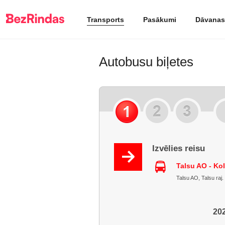
Transports
Pasākumi
Dāvanas
Autobusu biļetes
Izvēlies reisu
Talsu AO - Ko
Talsu AO, Talsu raj. :
202