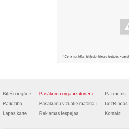
* Cena norādīta, iekļaujot biļetes iegādes komisi
Biļešu iegāde
Pasākumu organizatoriem
Par mums
Palīdzība
Pasākumu vizuālie materiāli
BezRindas 
Lapas karte
Reklāmas iespējas
Kontakti