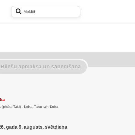
Biļešu apmaksa un saņemšana
lka
 (pilsēta Talsi) - Kolka, Talsu raj. : Kolka
6. gada 9. augusts, svētdiena