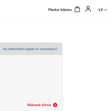
Pārdot biļetes
Kā notiek biļešu iegāde un saņemšana?
Nākamā diena