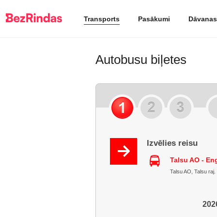
Transports
Pasākumi
Dāvanas
Autobusu biļetes
Izvēlies reisu
Talsu AO - En
Talsu AO, Talsu raj.
2026