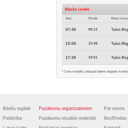
Biļešu izvēle
Atiet
Pienāk
Reisa nosa
07:40
Talsi-Ro
09:13
15:00
Talsi-Rī
15:49
17:30
Talsi-Ro
19:01
* Cena norādīta, iekļaujot biļetes iegādes komisi
Biļešu iegāde
Pasākumu organizatoriem
Par mums
Palīdzība
Pasākumu vizuālie materiāli
BezRindas 
Lapas karte
Reklāmas iespējas
Kontakti