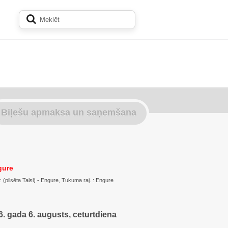
Biļešu apmaksa un saņemšana
gure
 : (pilsēta Talsi) - Engure, Tukuma raj. : Engure
. gada 6. augusts, ceturtdiena