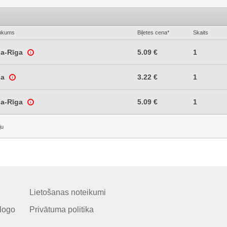
ukums
Biļetes cena*
Skaits
ja-Rīga
5.09 €
1
ga
3.22 €
1
ja-Rīga
5.09 €
1
ju
Lietošanas noteikumi
logo
Privātuma politika