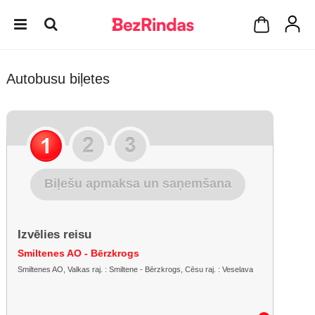
Autobusu biļetes
Biļešu apmaksa un saņemšana
Izvēlies reisu
Smiltenes AO - Bērzkrogs
Smiltenes AO, Valkas raj. : Smiltene - Bērzkrogs, Cēsu raj. : Veselava