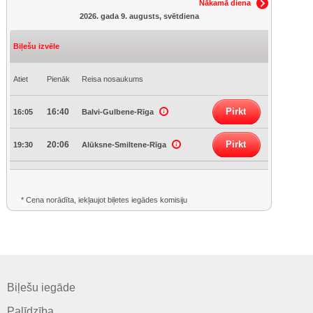
Nākamā diena
2026. gada 9. augusts, svētdiena
Biļešu izvēle
Atiet
Pienāk
Reisa nosaukums
Pirkt
16:40
16:05
Balvi-Gulbene-Rīga
Pirkt
20:06
19:30
Alūksne-Smiltene-Rīga
* Cena norādīta, iekļaujot biļetes iegādes komisiju
Biļešu iegāde
Palīdzība