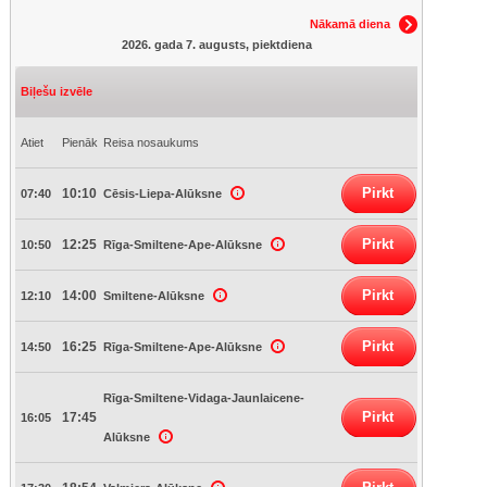
Nākamā diena
2026. gada 7. augusts, piektdiena
Biļešu izvēle
Atiet
Pienāk
Reisa nosaukums
Pirkt
10:10
07:40
Cēsis-Liepa-Alūksne
Pirkt
12:25
10:50
Rīga-Smiltene-Ape-Alūksne
Pirkt
14:00
12:10
Smiltene-Alūksne
Pirkt
16:25
14:50
Rīga-Smiltene-Ape-Alūksne
Rīga-Smiltene-Vidaga-Jaunlaicene-
Pirkt
17:45
16:05
Alūksne