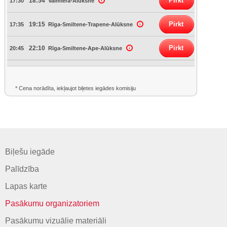
Pirkt
18:54
17:30
Valmiera-Alūksne
Pirkt
19:15
17:35
Rīga-Smiltene-Trapene-Alūksne
Pirkt
22:10
20:45
Rīga-Smiltene-Ape-Alūksne
* Cena norādīta, iekļaujot biļetes iegādes komisiju
Biļešu iegāde
Palīdzība
Lapas karte
Pasākumu organizatoriem
Pasākumu vizuālie materiāli