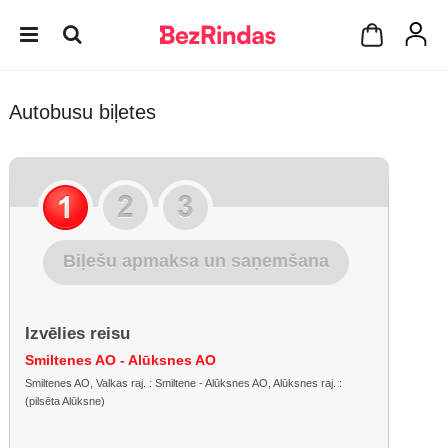
Autobusu biļetes
Biļešu apmaksa un saņemšana
Izvēlies reisu
Smiltenes AO - Alūksnes AO
Smiltenes AO, Valkas raj. : Smiltene - Alūksnes AO, Alūksnes raj. :
(pilsēta Alūksne)