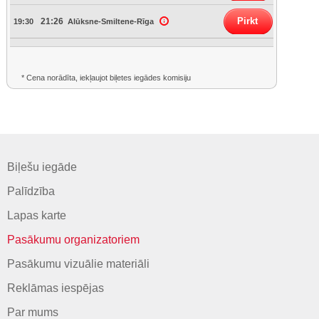
Pirkt
21:26
19:30
Alūksne-Smiltene-Rīga
* Cena norādīta, iekļaujot biļetes iegādes komisiju
Biļešu iegāde
Palīdzība
Lapas karte
Pasākumu organizatoriem
Pasākumu vizuālie materiāli
Reklāmas iespējas
Par mums