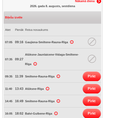
Nākamā diena
2026. gada 8. augusts, sestdiena
Biļešu izvēle
Atiet
Pienāk
Reisa nosaukums
09:16
07:05
Gaujiena-Smiltene-Rauna-Rīga
Alūksne-Jaunlaicene-Vidaga-Smiltene-
09:27
07:35
Rīga
Pirkt
11:39
09:35
Smiltene-Rauna-Rīga
Pirkt
13:43
11:40
Alūksne-Rīga
Pirkt
16:49
14:45
Smiltene-Rauna-Rīga
Pirkt
18:02
16:05
Balvi-Gulbene-Rīga