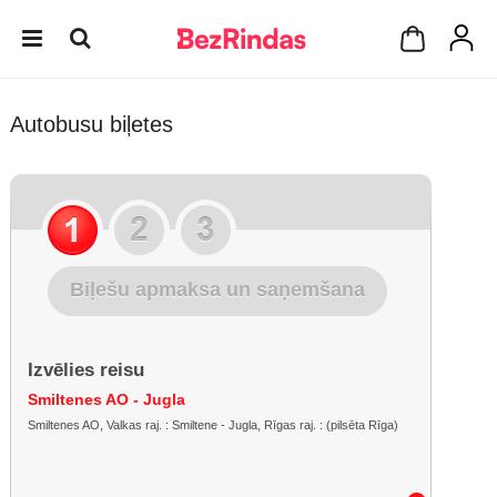
Autobusu biļetes
Biļešu apmaksa un saņemšana
Izvēlies reisu
Smiltenes AO - Jugla
Smiltenes AO, Valkas raj. : Smiltene - Jugla, Rīgas raj. : (pilsēta Rīga)