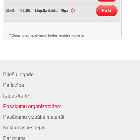
Pirkt
02:05
23:43
Liepāja-Saldus-Rīga
* Cena norādīta, iekļaujot biļetes iegādes komisiju
Biļešu iegāde
Palīdzība
Lapas karte
Pasākumu organizatoriem
Pasākumu vizuālie materiāli
Reklāmas iespējas
Par mums