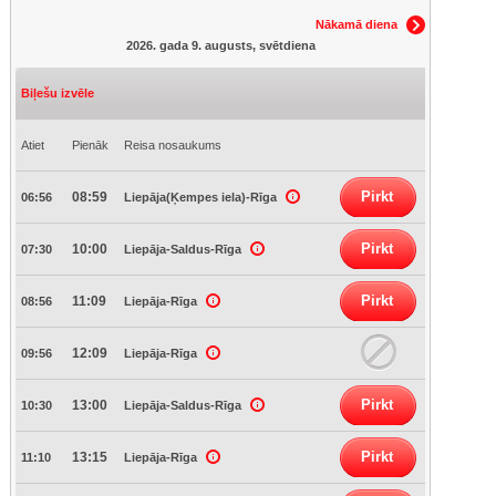
Nākamā diena
2026. gada 9. augusts, svētdiena
Biļešu izvēle
Atiet
Pienāk
Reisa nosaukums
Pirkt
08:59
06:56
Liepāja(Ķempes iela)-Rīga
Pirkt
10:00
07:30
Liepāja-Saldus-Rīga
Pirkt
11:09
08:56
Liepāja-Rīga
12:09
09:56
Liepāja-Rīga
Pirkt
13:00
10:30
Liepāja-Saldus-Rīga
Pirkt
13:15
11:10
Liepāja-Rīga