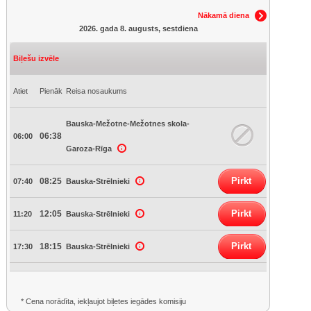
Nākamā diena
2026. gada 8. augusts, sestdiena
Biļešu izvēle
Atiet
Pienāk
Reisa nosaukums
Bauska-Mežotne-Mežotnes skola-
06:38
06:00
Garoza-Rīga
Pirkt
08:25
07:40
Bauska-Strēlnieki
Pirkt
12:05
11:20
Bauska-Strēlnieki
Pirkt
18:15
17:30
Bauska-Strēlnieki
* Cena norādīta, iekļaujot biļetes iegādes komisiju