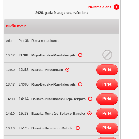
Nākamā diena
2026. gada 9. augusts, svētdiena
Biļešu izvēle
Atiet
Pienāk
Reisa nosaukums
11:00
10:47
Rīga-Bauska-Rundāles pils
Pirkt
12:52
12:30
Bauska-Pilsrundāle
Pirkt
14:00
13:47
Rīga-Bauska-Rundāles pils
Pirkt
14:14
14:00
Bauska-Pilsrundāle-Eleja-Jelgava
Pirkt
15:18
14:10
Bauska-Rundāle-Svitene-Bauska
Pirkt
16:25
16:10
Bauska-Kroņauce-Dobele