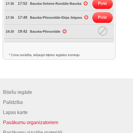
Pirkt
17:52
17:35
Bauska-Svitene-Rundāle-Bauska
Pirkt
17:49
17:35
Bauska-Pilsrundāle-Eleja-Jelgava
19:42
19:20
Bauska-Pilsrundāle
* Cena norādīta, iekļaujot biļetes iegādes komisiju
Biļešu iegāde
Palīdzība
Lapas karte
Pasākumu organizatoriem
Pasākumu vizuālie materiāli