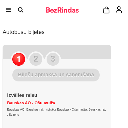
Autobusu biļetes
Biļešu apmaksa un saņemšana
Izvēlies reisu
Bauskas AO - Ošu muiža
Bauskas AO, Bauskas raj. : (pilsēta Bauska) - Ošu muiža, Bauskas raj.
: Svitene