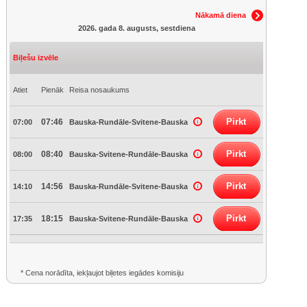
Nākamā diena
2026. gada 8. augusts, sestdiena
Biļešu izvēle
Atiet
Pienāk
Reisa nosaukums
Pirkt
07:46
07:00
Bauska-Rundāle-Svitene-Bauska
Pirkt
08:40
08:00
Bauska-Svitene-Rundāle-Bauska
Pirkt
14:56
14:10
Bauska-Rundāle-Svitene-Bauska
Pirkt
18:15
17:35
Bauska-Svitene-Rundāle-Bauska
* Cena norādīta, iekļaujot biļetes iegādes komisiju