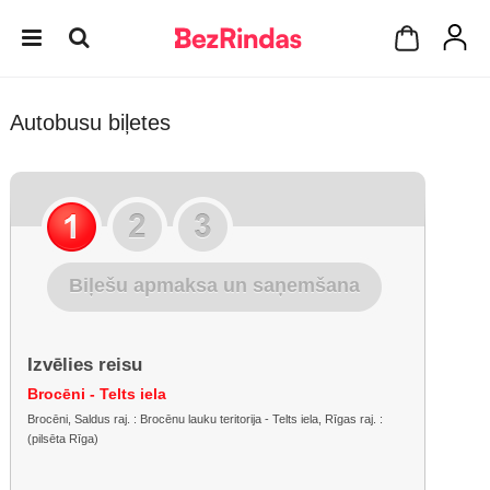
Autobusu biļetes
Biļešu apmaksa un saņemšana
Izvēlies reisu
Brocēni - Telts iela
Brocēni, Saldus raj. : Brocēnu lauku teritorija - Telts iela, Rīgas raj. :
(pilsēta Rīga)