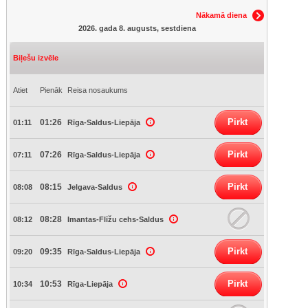
Nākamā diena
2026. gada 8. augusts, sestdiena
Biļešu izvēle
Atiet
Pienāk
Reisa nosaukums
Pirkt
01:26
01:11
Rīga-Saldus-Liepāja
Pirkt
07:26
07:11
Rīga-Saldus-Liepāja
Pirkt
08:15
08:08
Jelgava-Saldus
08:28
08:12
Imantas-Flīžu cehs-Saldus
Pirkt
09:35
09:20
Rīga-Saldus-Liepāja
Pirkt
10:53
10:34
Rīga-Liepāja