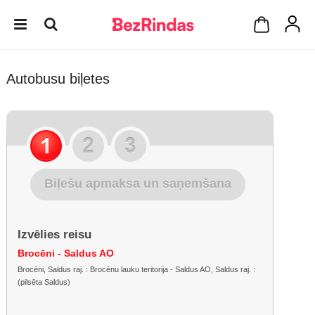
Autobusu biļetes
Biļešu apmaksa un saņemšana
Izvēlies reisu
Brocēni - Saldus AO
Brocēni, Saldus raj. : Brocēnu lauku teritorija - Saldus AO, Saldus raj. :
(pilsēta Saldus)