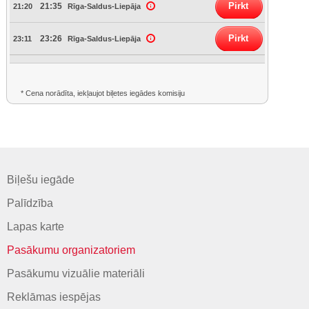
Pirkt
21:35
21:20
Rīga-Saldus-Liepāja
Pirkt
23:26
23:11
Rīga-Saldus-Liepāja
* Cena norādīta, iekļaujot biļetes iegādes komisiju
Biļešu iegāde
Palīdzība
Lapas karte
Pasākumu organizatoriem
Pasākumu vizuālie materiāli
Reklāmas iespējas