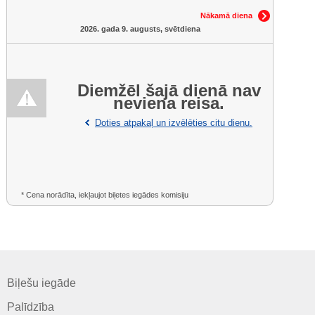
Nākamā diena
2026. gada 9. augusts, svētdiena
Diemžēl šajā dienā nav
neviena reisa.
Doties atpakaļ un izvēlēties citu dienu.
* Cena norādīta, iekļaujot biļetes iegādes komisiju
Biļešu iegāde
Palīdzība