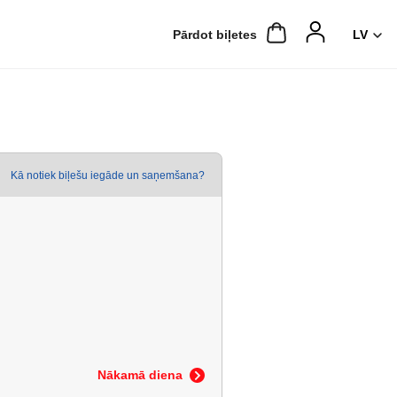
Pārdot biļetes
Kā notiek biļešu iegāde un saņemšana?
Nākamā diena