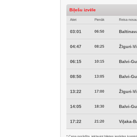
Biļešu izvēle
Atiet
Pienāk
Reisa nosa
03:01
Baltinav
06:50
04:47
Žīguri-V
08:25
06:15
Balvi-G
10:15
08:50
Balvi-G
13:05
13:22
Žīguri-V
17:00
14:05
Balvi-G
18:30
17:22
Viļaka-B
21:20
* Cena norādīta, iekļaujot biļetes iegādes komisi