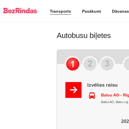
Transports
Pasākumi
Dāvanas
Autobusu biļetes
Izvēlies reisu
Balvu AO - Rī
Balvu AO, Balvu raj. 
202