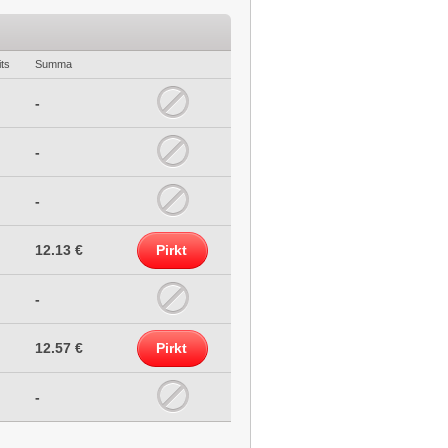
ts
Summa
-
-
-
12.13 €
Pirkt
-
12.57 €
Pirkt
-