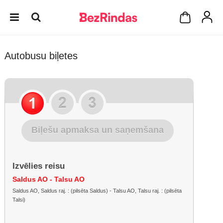
Autobusu biļetes
Biļešu apmaksa un saņemšana
Izvēlies reisu
Saldus AO - Talsu AO
Saldus AO, Saldus raj. : (pilsēta Saldus) - Talsu AO, Talsu raj. : (pilsēta
Talsi)