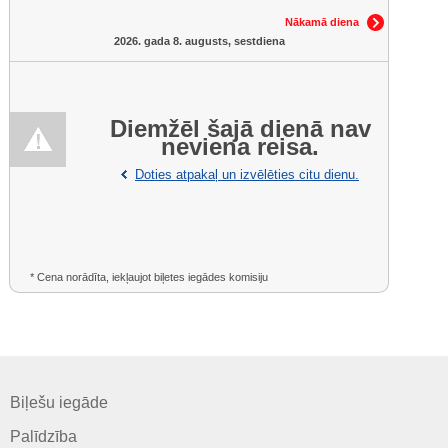
Nākamā diena
2026. gada 8. augusts, sestdiena
Diemžēl šajā dienā nav
neviena reisa.
Doties atpakaļ un izvēlēties citu dienu.
* Cena norādīta, iekļaujot biļetes iegādes komisiju
Biļešu iegāde
Palīdzība