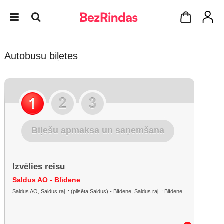
Autobusu biļetes
Biļešu apmaksa un saņemšana
Izvēlies reisu
Saldus AO - Blīdene
Saldus AO, Saldus raj. : (pilsēta Saldus) - Blīdene, Saldus raj. : Blīdene