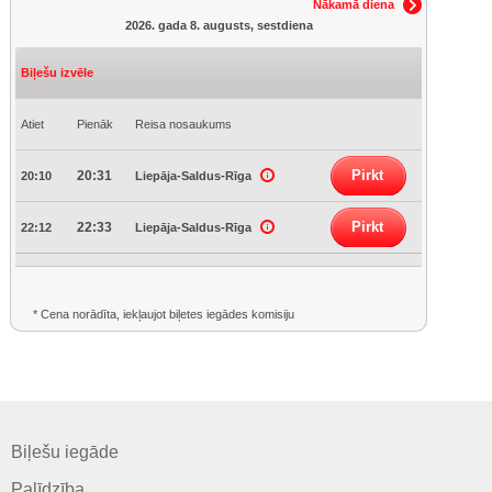
Nākamā diena
2026. gada 8. augusts, sestdiena
Biļešu izvēle
Atiet
Pienāk
Reisa nosaukums
Pirkt
20:31
20:10
Liepāja-Saldus-Rīga
Pirkt
22:33
22:12
Liepāja-Saldus-Rīga
* Cena norādīta, iekļaujot biļetes iegādes komisiju
Biļešu iegāde
Palīdzība