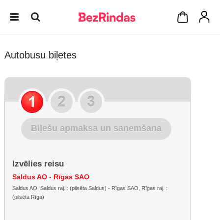
Autobusu biļetes
Biļešu apmaksa un saņemšana
Izvēlies reisu
Saldus AO - Rīgas SAO
Saldus AO, Saldus raj. : (pilsēta Saldus) - Rīgas SAO, Rīgas raj. :
(pilsēta Rīga)