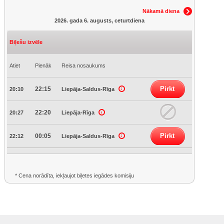
Nākamā diena
2026. gada 6. augusts, ceturtdiena
Biļešu izvēle
Atiet
Pienāk
Reisa nosaukums
Pirkt
22:15
20:10
Liepāja-Saldus-Rīga
22:20
20:27
Liepāja-Rīga
Pirkt
00:05
22:12
Liepāja-Saldus-Rīga
* Cena norādīta, iekļaujot biļetes iegādes komisiju