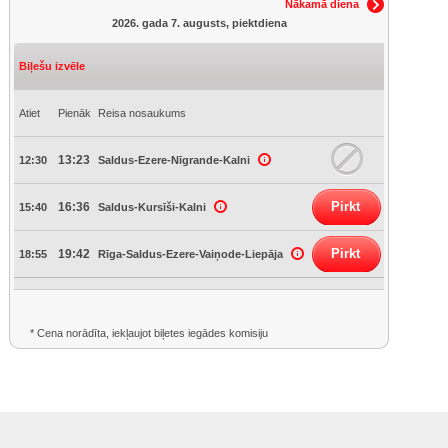
Nākamā diena
2026. gada 7. augusts, piektdiena
Biļešu izvēle
Atiet
Pienāk
Reisa nosaukums
13:23
12:30
Saldus-Ezere-Nīgrande-Kalni
Pirkt
16:36
15:40
Saldus-Kursīši-Kalni
Pirkt
19:42
18:55
Rīga-Saldus-Ezere-Vaiņode-Liepāja
* Cena norādīta, iekļaujot biļetes iegādes komisiju