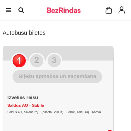
Autobusu biļetes
Biļešu apmaksa un saņemšana
Izvēlies reisu
Saldus AO - Sabile
Saldus AO, Saldus raj. : (pilsēta Saldus) - Sabile, Talsu raj. : Abava