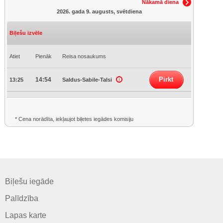
Nākamā diena
2026. gada 9. augusts, svētdiena
Biļešu izvēle
Atiet
Pienāk
Reisa nosaukums
Pirkt
14:54
13:25
Saldus-Sabile-Talsi
* Cena norādīta, iekļaujot biļetes iegādes komisiju
Biļešu iegāde
Palīdzība
Lapas karte