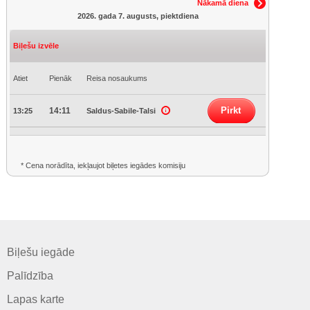
Nākamā diena
2026. gada 7. augusts, piektdiena
Biļešu izvēle
Atiet
Pienāk
Reisa nosaukums
Pirkt
14:11
13:25
Saldus-Sabile-Talsi
* Cena norādīta, iekļaujot biļetes iegādes komisiju
Biļešu iegāde
Palīdzība
Lapas karte