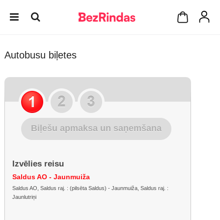
Autobusu biļetes
Biļešu apmaksa un saņemšana
Izvēlies reisu
Saldus AO - Jaunmuiža
Saldus AO, Saldus raj. : (pilsēta Saldus) - Jaunmuiža, Saldus raj. :
Jaunlutriņi