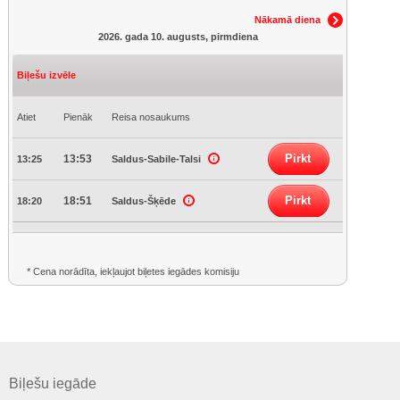
Nākamā diena
2026. gada 10. augusts, pirmdiena
Biļešu izvēle
Atiet
Pienāk
Reisa nosaukums
Pirkt
13:53
13:25
Saldus-Sabile-Talsi
Pirkt
18:51
18:20
Saldus-Šķēde
* Cena norādīta, iekļaujot biļetes iegādes komisiju
Biļešu iegāde