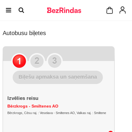
Autobusu biļetes
Biļešu apmaksa un saņemšana
Izvēlies reisu
Bērzkrogs - Smiltenes AO
Bērzkrogs, Cēsu raj. : Veselava - Smiltenes AO, Valkas raj. : Smiltene