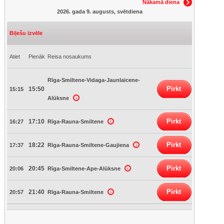
Nākamā diena
2026. gada 9. augusts, svētdiena
Biļešu izvēle
Atiet
Pienāk
Reisa nosaukums
Rīga-Smiltene-Vidaga-Jaunlaicene-
Pirkt
15:50
15:15
Alūksne
Pirkt
17:10
16:27
Rīga-Rauna-Smiltene
Pirkt
18:22
17:37
Rīga-Rauna-Smiltene-Gaujiena
Pirkt
20:45
20:06
Rīga-Smiltene-Ape-Alūksne
Pirkt
21:40
20:57
Rīga-Rauna-Smiltene