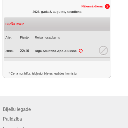
Nākamā diena
2026. gada 8. augusts, sestdiena
Biļešu izvēle
Atiet
Pienāk
Reisa nosaukums
22:10
20:06
Rīga-Smiltene-Ape-Alūksne
* Cena norādīta, iekļaujot biļetes iegādes komisiju
Biļešu iegāde
Palīdzība