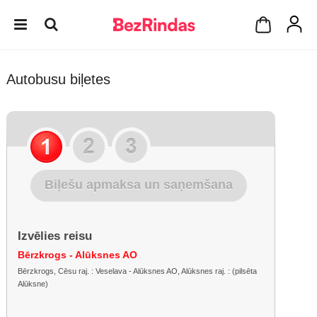
Autobusu biļetes
Biļešu apmaksa un saņemšana
Izvēlies reisu
Bērzkrogs - Alūksnes AO
Bērzkrogs, Cēsu raj. : Veselava - Alūksnes AO, Alūksnes raj. : (pilsēta
Alūksne)