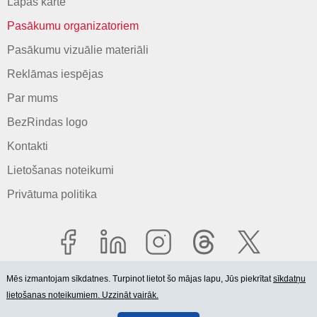
Lapas karte
Pasākumu organizatoriem
Pasākumu vizuālie materiāli
Reklāmas iespējas
Par mums
BezRindas logo
Kontakti
Lietošanas noteikumi
Privātuma politika
Mēs izmantojam sīkdatnes. Turpinot lietot šo mājas lapu, Jūs piekrītat
sīkdatņu
lietošanas noteikumiem. Uzzināt vairāk.
© 2006-2026 SIA "BEZRINDAS.LV".