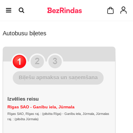
Autobusu biļetes
Biļešu apmaksa un saņemšana
Izvēlies reisu
Rīgas SAO - Ganību iela, Jūrmala
Rīgas SAO, Rīgas raj. : (pilsēta Rīga) - Ganību iela, Jūrmala, Jūrmalas
raj. : (pilsēta Jūrmala)