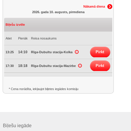
Nākamā diena
2026. gada 10. augusts, pirmdiena
Biļešu izvēle
Atiet
Pienāk
Reisa nosaukums
Pirkt
14:10
13:25
Rīga-Dubultu stacija-Kolka
Pirkt
18:18
17:30
Rīga-Dubultu stacija-Mazirbe
* Cena norādīta, iekļaujot biļetes iegādes komisiju
Biļešu iegāde