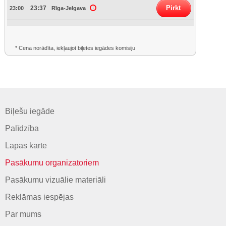
Pirkt
23:37
23:00
Rīga-Jelgava
* Cena norādīta, iekļaujot biļetes iegādes komisiju
Biļešu iegāde
Palīdzība
Lapas karte
Pasākumu organizatoriem
Pasākumu vizuālie materiāli
Reklāmas iespējas
Par mums