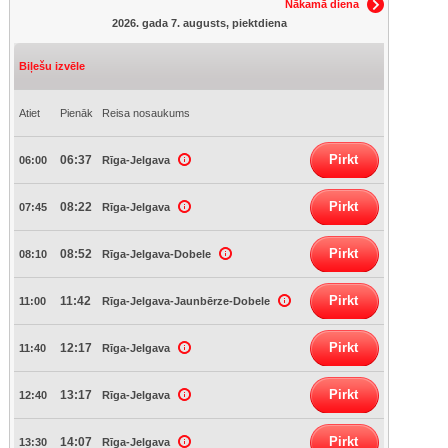
Nākamā diena
2026. gada 7. augusts, piektdiena
Biļešu izvēle
Atiet
Pienāk
Reisa nosaukums
Pirkt
06:37
06:00
Rīga-Jelgava
Pirkt
08:22
07:45
Rīga-Jelgava
Pirkt
08:52
08:10
Rīga-Jelgava-Dobele
Pirkt
11:42
11:00
Rīga-Jelgava-Jaunbērze-Dobele
Pirkt
12:17
11:40
Rīga-Jelgava
Pirkt
13:17
12:40
Rīga-Jelgava
Pirkt
14:07
13:30
Rīga-Jelgava