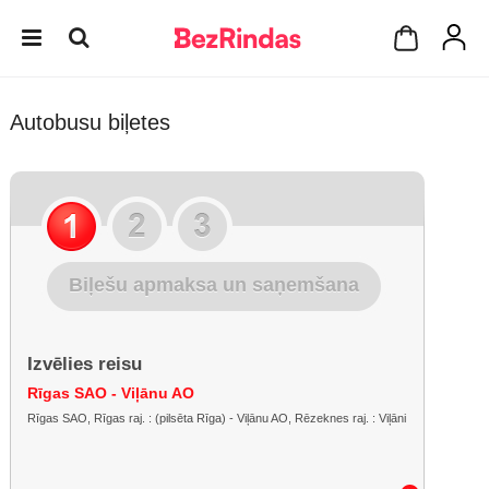
Autobusu biļetes
Biļešu apmaksa un saņemšana
Izvēlies reisu
Rīgas SAO - Viļānu AO
Rīgas SAO, Rīgas raj. : (pilsēta Rīga) - Viļānu AO, Rēzeknes raj. : Viļāni