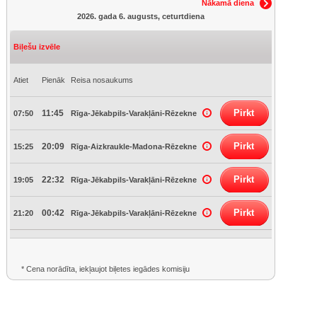
Nākamā diena
2026. gada 6. augusts, ceturtdiena
Biļešu izvēle
Atiet
Pienāk
Reisa nosaukums
Pirkt
11:45
07:50
Rīga-Jēkabpils-Varakļāni-Rēzekne
Pirkt
20:09
15:25
Rīga-Aizkraukle-Madona-Rēzekne
Pirkt
22:32
19:05
Rīga-Jēkabpils-Varakļāni-Rēzekne
Pirkt
00:42
21:20
Rīga-Jēkabpils-Varakļāni-Rēzekne
* Cena norādīta, iekļaujot biļetes iegādes komisiju