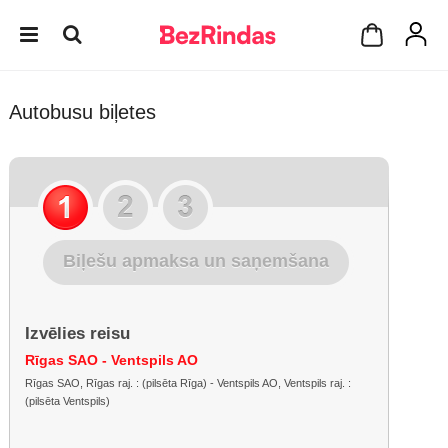
Autobusu biļetes
Biļešu apmaksa un saņemšana
Izvēlies reisu
Rīgas SAO - Ventspils AO
Rīgas SAO, Rīgas raj. : (pilsēta Rīga) - Ventspils AO, Ventspils raj. :
(pilsēta Ventspils)