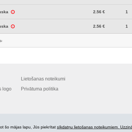
uska
2.56 €
1
uska
2.56 €
1
ju
Lietošanas noteikumi
 logo
Privātuma politika
ot šo mājas lapu, Jūs piekrītat
sīkdatņu lietošanas noteikumiem. Uzzinā
© 2006-2026 SIA "BEZRINDAS.LV".