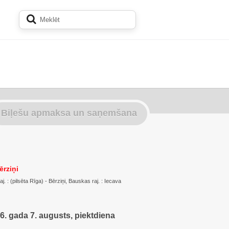
Biļešu apmaksa un saņemšana
ērziņi
. : (pilsēta Rīga) - Bērziņi, Bauskas raj. : Iecava
6. gada 7. augusts, piektdiena