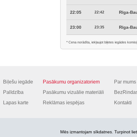
22:05
Rīga-Ba
22:42
23:00
Rīga-Ba
23:35
* Cena norādīta, iekļaujot biļetes iegādes komisi
Biļešu iegāde
Pasākumu organizatoriem
Par mums
Palīdzība
Pasākumu vizuālie materiāli
BezRindas
Lapas karte
Reklāmas iespējas
Kontakti
Mēs izmantojam sīkdatnes. Turpinot liet