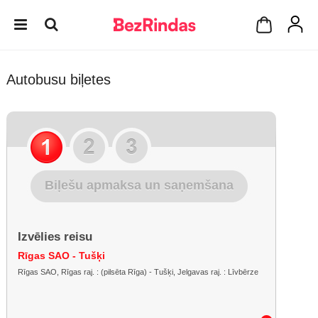
Autobusu biļetes
Biļešu apmaksa un saņemšana
Izvēlies reisu
Rīgas SAO - Tušķi
Rīgas SAO, Rīgas raj. : (pilsēta Rīga) - Tušķi, Jelgavas raj. : Līvbērze