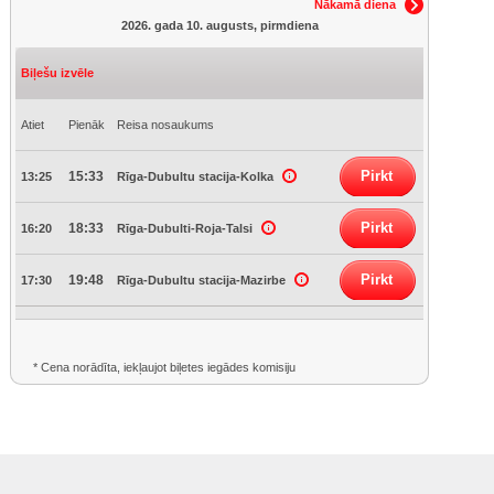
Nākamā diena
2026. gada 10. augusts, pirmdiena
Biļešu izvēle
Atiet
Pienāk
Reisa nosaukums
Pirkt
15:33
13:25
Rīga-Dubultu stacija-Kolka
Pirkt
18:33
16:20
Rīga-Dubulti-Roja-Talsi
Pirkt
19:48
17:30
Rīga-Dubultu stacija-Mazirbe
* Cena norādīta, iekļaujot biļetes iegādes komisiju