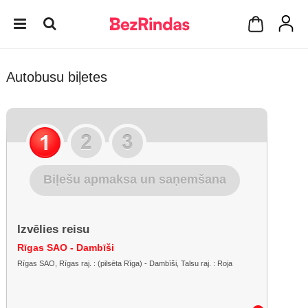
Autobusu biļetes
Biļešu apmaksa un saņemšana
Izvēlies reisu
Rīgas SAO - Dambīši
Rīgas SAO, Rīgas raj. : (pilsēta Rīga) - Dambīši, Talsu raj. : Roja