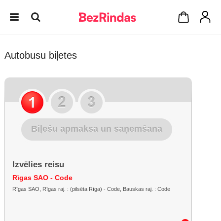
Autobusu biļetes
Biļešu apmaksa un saņemšana
Izvēlies reisu
Rīgas SAO - Code
Rīgas SAO, Rīgas raj. : (pilsēta Rīga) - Code, Bauskas raj. : Code