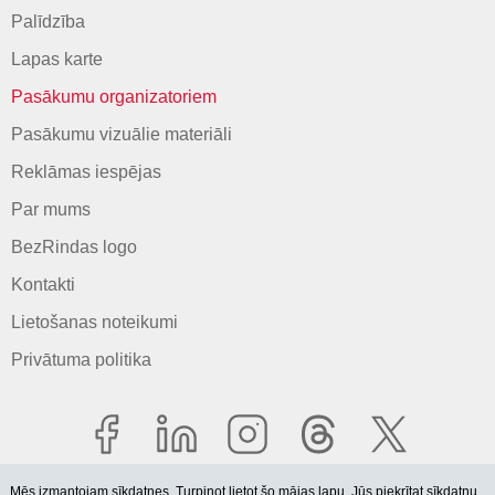
Palīdzība
Lapas karte
Pasākumu organizatoriem
Pasākumu vizuālie materiāli
Reklāmas iespējas
Par mums
BezRindas logo
Kontakti
Lietošanas noteikumi
Privātuma politika
Mēs izmantojam sīkdatnes. Turpinot lietot šo mājas lapu, Jūs piekrītat
sīkdatņu