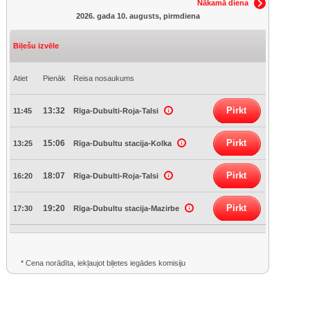
Nākamā diena
2026. gada 10. augusts, pirmdiena
Biļešu izvēle
Atiet
Pienāk
Reisa nosaukums
Pirkt
13:32
11:45
Rīga-Dubulti-Roja-Talsi
Pirkt
15:06
13:25
Rīga-Dubultu stacija-Kolka
Pirkt
18:07
16:20
Rīga-Dubulti-Roja-Talsi
Pirkt
19:20
17:30
Rīga-Dubultu stacija-Mazirbe
* Cena norādīta, iekļaujot biļetes iegādes komisiju