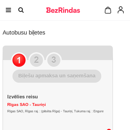
Autobusu biļetes
Biļešu apmaksa un saņemšana
Izvēlies reisu
Rīgas SAO - Tauriņi
Rīgas SAO, Rīgas raj. : (pilsēta Rīga) - Tauriņi, Tukuma raj. : Engure