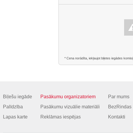
* Cena norādīta, iekļaujot biļetes iegādes komisi
Biļešu iegāde
Pasākumu organizatoriem
Par mums
Palīdzība
Pasākumu vizuālie materiāli
BezRindas 
Lapas karte
Reklāmas iespējas
Kontakti