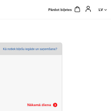
Pārdot biļetes
Kā notiek biļešu iegāde un saņemšana?
Nākamā diena