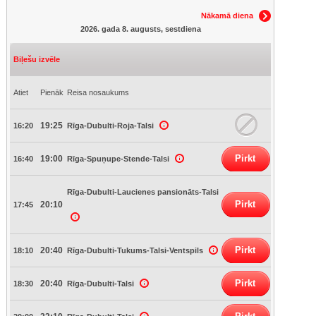
Nākamā diena
2026. gada 8. augusts, sestdiena
Biļešu izvēle
Atiet
Pienāk
Reisa nosaukums
19:25
16:20
Rīga-Dubulti-Roja-Talsi
Pirkt
19:00
16:40
Rīga-Spuņupe-Stende-Talsi
Rīga-Dubulti-Laucienes pansionāts-Talsi
Pirkt
20:10
17:45
Pirkt
20:40
18:10
Rīga-Dubulti-Tukums-Talsi-Ventspils
Pirkt
20:40
18:30
Rīga-Dubulti-Talsi