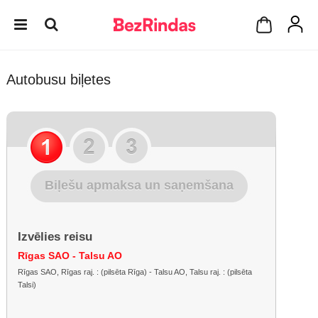
Autobusu biļetes
Biļešu apmaksa un saņemšana
Izvēlies reisu
Rīgas SAO - Talsu AO
Rīgas SAO, Rīgas raj. : (pilsēta Rīga) - Talsu AO, Talsu raj. : (pilsēta
Talsi)