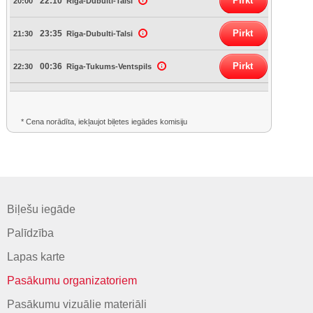
Pirkt
22:10
20:00
Rīga-Dubulti-Talsi
Pirkt
23:35
21:30
Rīga-Dubulti-Talsi
Pirkt
00:36
22:30
Rīga-Tukums-Ventspils
* Cena norādīta, iekļaujot biļetes iegādes komisiju
Biļešu iegāde
Palīdzība
Lapas karte
Pasākumu organizatoriem
Pasākumu vizuālie materiāli