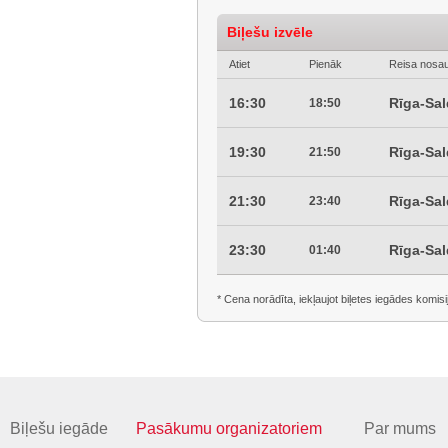
Biļešu izvēle
Atiet
Pienāk
Reisa nosa
16:30
Rīga-Sa
18:50
19:30
Rīga-Sa
21:50
21:30
Rīga-Sa
23:40
23:30
Rīga-Sa
01:40
* Cena norādīta, iekļaujot biļetes iegādes komisi
Biļešu iegāde
Pasākumu organizatoriem
Par mums