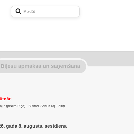
Biļešu apmaksa un saņemšana
ūtnāri
 : (pilsēta Rīga) - Būtnāri, Saldus raj. : Zirņi
6. gada 8. augusts, sestdiena