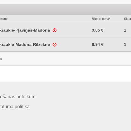
ukums
Biļetes cena*
Skai
zkraukle-Pļaviņas-Madona
9.05 €
1
zkraukle-Madona-Rēzekne
8.94 €
1
ju
tošanas noteikumi
vātuma politika