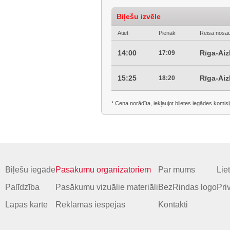
Biļešu izvēle
Atiet
Pienāk
Reisa nosa
14:00
Rīga-Ai
17:09
15:25
Rīga-Ai
18:20
* Cena norādīta, iekļaujot biļetes iegādes komisi
Biļešu iegāde
Pasākumu organizatoriem
Par mums
Lie
Palīdzība
Pasākumu vizuālie materiāli
BezRindas logo
Pri
Lapas karte
Reklāmas iespējas
Kontakti