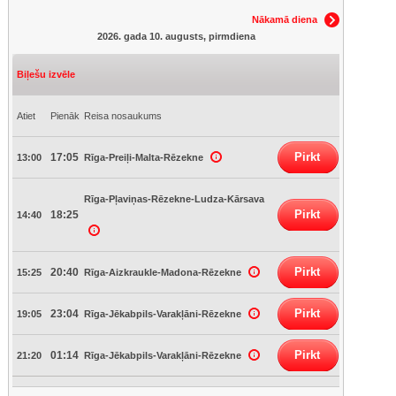
Nākamā diena
2026. gada 10. augusts, pirmdiena
Biļešu izvēle
Atiet
Pienāk
Reisa nosaukums
Pirkt
17:05
13:00
Rīga-Preiļi-Malta-Rēzekne
Rīga-Pļaviņas-Rēzekne-Ludza-Kārsava
Pirkt
18:25
14:40
Pirkt
20:40
15:25
Rīga-Aizkraukle-Madona-Rēzekne
Pirkt
23:04
19:05
Rīga-Jēkabpils-Varakļāni-Rēzekne
Pirkt
01:14
21:20
Rīga-Jēkabpils-Varakļāni-Rēzekne