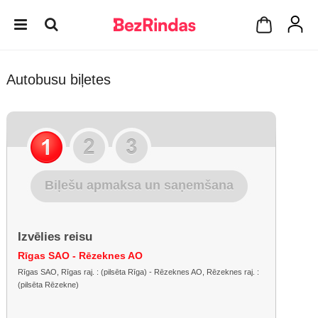
Autobusu biļetes
Biļešu apmaksa un saņemšana
Izvēlies reisu
Rīgas SAO - Rēzeknes AO
Rīgas SAO, Rīgas raj. : (pilsēta Rīga) - Rēzeknes AO, Rēzeknes raj. :
(pilsēta Rēzekne)