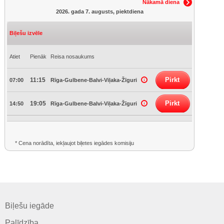
Nākamā diena
2026. gada 7. augusts, piektdiena
Biļešu izvēle
Atiet
Pienāk
Reisa nosaukums
Pirkt
11:15
07:00
Rīga-Gulbene-Balvi-Viļaka-Žīguri
Pirkt
19:05
14:50
Rīga-Gulbene-Balvi-Viļaka-Žīguri
* Cena norādīta, iekļaujot biļetes iegādes komisiju
Biļešu iegāde
Palīdzība