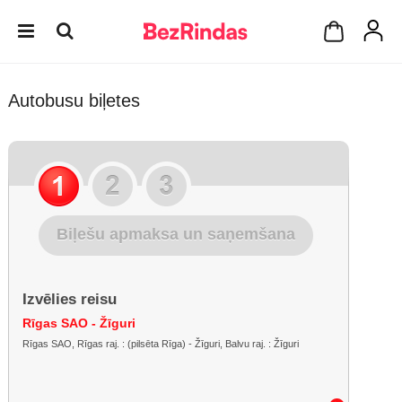
Autobusu biļetes
Biļešu apmaksa un saņemšana
Izvēlies reisu
Rīgas SAO - Žīguri
Rīgas SAO, Rīgas raj. : (pilsēta Rīga) - Žīguri, Balvu raj. : Žīguri